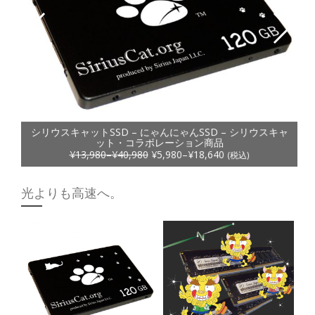
シリウス 互換性保証サービス
シリウス 互換性保証サービス
シリウスポータブルSSD
680
¥
1,280
¥
(税込)
(税込)
26,640
シリウスキャットSSD – にゃんにゃんSSD – シリウスキャ
1,280
9,944
680
46,590
(税込)
¥
ット・コラボレーション商品
–
14,916
¥
¥
13,980
–
¥
40,980
¥
5,980
–
¥
18,640
(税込)
光よりも高速へ。
¥
13,980
¥
40,980
¥
5,980
¥
8,960
¥
29,800
¥
8,300
¥
18,640
¥
26,700