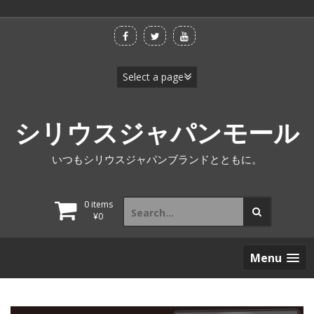
Skip
to
content
シリウスジャパンモール
いつもシリウスジャパンブランドとともに。
Search
0 items
for:
¥
0
Menu