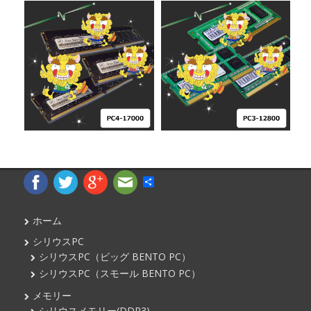
¥
8,960
¥
25,980
¥
8,300
¥
5,960
¥
13,960
¥
2,980
¥
17,800
¥
9,800
共
有
ホーム
シリウスPC
シリウスPC（ビッグ BENTO PC）
シリウスPC（スモール BENTO PC）
メモリー
シリウスメモリー(DDR3)