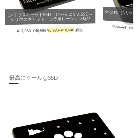
Sirius PC （シリ
シリウスキャットSSD – にゃんにゃんSSD –
シリウスキャット・コラボレーション商品
¥
3,980
–
¥
81,180
¥
1
18,640
¥
–
5,980
¥
(税込)
40,980
¥
–
13,980
¥
最高にクールなSSD