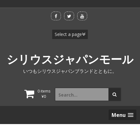
Skip
to
content
シリウスジャパンモール
いつもシリウスジャパンブランドとともに。
Search
0 items
for:
¥
0
Menu