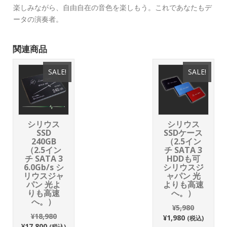
楽しみながら、自由自在の音色を楽しもう。これであなたもデ
ータの演奏者。
関連商品
SALE!
SALE!
シリウス
シリウス
SSD
SSDケース
240GB
（2.5イン
（2.5イン
チ SATA 3
チ SATA 3
HDDも可
6.0Gb/s シ
シリウスジ
リウスジャ
ャパン 光
パン 光よ
よりも高速
りも高速
へ。）
へ。）
¥
5,980
¥
18,980
¥
1,980
(税込)
¥
17,800
(税込)